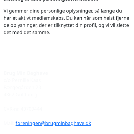
Vi gemmer dine personlige oplysninger, så længe du
har et aktivt medlemskabs. Du kan når som helst fjerne
de oplysninger, der er tilknyttet din profil, og vi vil slette
det med det samme.
Brug Min Baghave
c/o Pernille Kaas
Færgegården 23
4862 Guldborg
CVR-nr. 40709444
Mail:
foreningen@brugminbaghave.dk