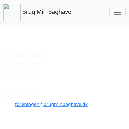
Brug Min Baghave
Brug Min Baghave
c/o Pernille Kaas
Færgegården 23
4862 Guldborg
CVR-nr. 40709444
Mail:
foreningen@brugminbaghave.dk