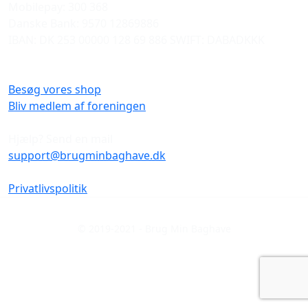
Mobilepay: 300 368
Danske Bank: 9570 12869886
IBAN: DK 253 00000 128 69 886 SWIFT: DABADKKK
Besøg vores shop
Bliv medlem af foreningen
Hjælp? Send en mail
support@brugminbaghave.dk
Privatlivspolitik
© 2019-2021 - Brug Min Baghave